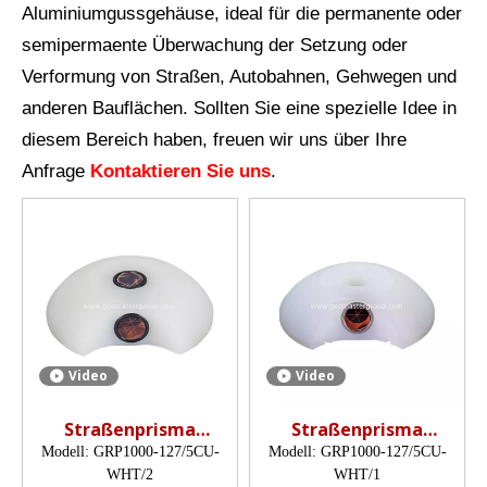
Aluminiumgussgehäuse, ideal für die permanente oder
semipermaente Überwachung der Setzung oder
Verformung von Straßen, Autobahnen, Gehwegen und
anderen Bauflächen. Sollten Sie eine spezielle Idee in
diesem Bereich haben, freuen wir uns über Ihre
Anfrage
Kontaktieren Sie uns
.
Video
Video
Straßenprisma
Straßenprisma
(Katzenaugenprisma,
(Katzenaugenprisma,
Modell:
GRP1000-127/5CU-
Modell:
GRP1000-127/5CU-
12,7 mm)
12,7 mm)
WHT/2
WHT/1