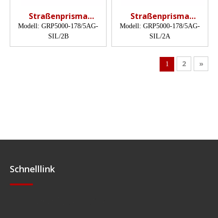
Straßenprisma
Straßenprisma
(Katzenaugenprisma,
(Katzenaugenprisma,
Modell:
GRP5000-178/5AG-
Modell:
GRP5000-178/5AG-
17,8 mm)
17,8 mm)
SIL/2B
SIL/2A
2
»
1
Schnelllink
Schnelle Navigation