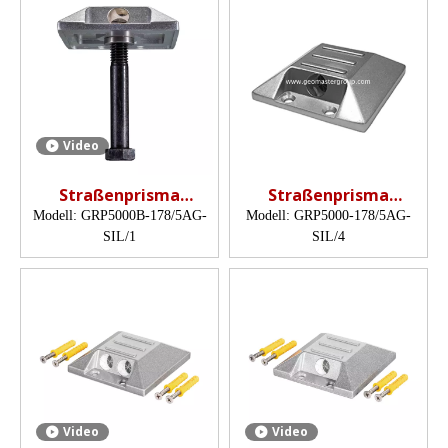
Video
Straßenprisma
Straßenprisma
(Katzenaugenprisma,
(Katzenaugenprisma,
Modell:
GRP5000B-178/5AG-
Modell:
GRP5000-178/5AG-
17,8 mm)
17,8 mm)
SIL/1
SIL/4
Video
Video