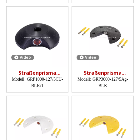
Video
Video
Straßenprisma
Straßenprisma
(Katzenaugenprisma,
(Katzenaugenprisma,
Modell:
GRP1000-127/5CU-
Modell:
GRP3000-127/5Ag-
12,7 mm)
12,7 mm)
BLK/1
BLK