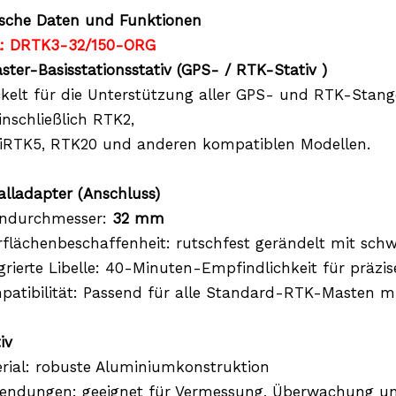
ische Daten
und Funktionen
l:
DRTK3-32/150-ORG
ter-Basisstationsstativ (GPS-
/
RTK-Stativ
)
kelt für die Unterstützung aller GPS- und RTK-Sta
nschließlich RTK2,
iRTK5, RTK20 und anderen kompatiblen Modellen.
alladapter (Anschluss)
endurchmesser:
32 mm
rflächenbeschaffenheit: rutschfest gerändelt mit schw
egrierte Libelle: 40-Minuten-Empfindlichkeit für präzise
patibilität: Passend für alle Standard-RTK-Masten
iv
erial: robuste Aluminiumkonstruktion
wendungen: geeignet für Vermessung, Überwachung 