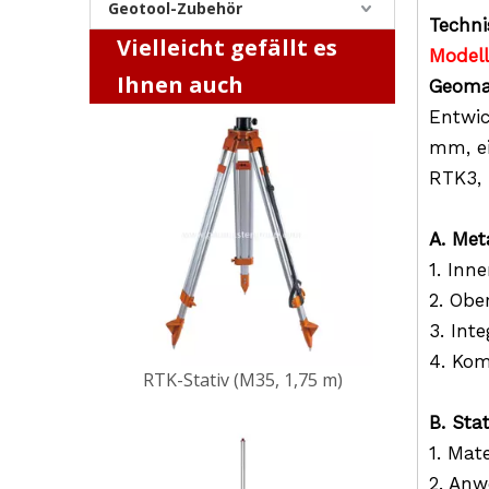
Geotool-Zubehör
Techn
Vielleicht gefällt es
RTK-Stativ (M35, 1,75 m)
Model
Ihnen auch
Geomas
Entwic
mm, ei
RTK3, 
A. Met
1. Inn
2. Obe
3. Int
4. Kom
RTK-Stange (2,2 m, CLP5)
B. Stat
1. Mat
2. An