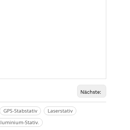
Stativ, Hubstativ, Aufzugsstativ, Auftragnehmer Stativ, Builder-Stativ,
tiv, Vermessungs-Zweibein, GPS-Zweibein , GPS-Stab-Zweibein, Prismenstab-Zweibein, Nivellierstab-
LS53, GLS54, GSR111, GSR115, GST05, GST05L, GST20, GST20-9, GST120-9, GST103,
o-Gelb-Stativ, Fluor-Stativ, Bauaufzug-Stativ, CTC290,
ativ, motorisiertes Laserstativ,
，
elektrisches Höhenstativ,
，
elektrisch höhenverstellbares Stativ
，
iv
(Bernsten, Brunson, Bosch, Dewalt,CST/Berger,
David White,Edelkrone, Faro, Geomax, GeoSLAM
, Zeiss,Makita,Milwaukee,Geomaster)
Nächste:
GPS-Stabstativ
Laserstativ
luminium-Stativ.