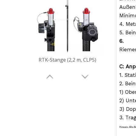
Außenb
Minimu
4. Met
5. Bei
6.
Riemen
RTK-Stange (2,5 m, PinLoc, 10 mm)
C: An
1. Sta
2. Bei
1) Obe
2) Unt
3) Dop
3. Tra
Hinweis: Alle A
Vermessungsins