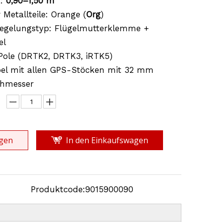
t:
0,90–1,50 m
 Metallteile: Orange (
Org
)
riegelungstyp: Flügelmutterklemme +
el
Pole (DRTK2, DRTK3, iRTK5)
el mit allen GPS-Stöcken mit 32 mm
hmesser
gen
In den Einkaufswagen
Produktcode:
9015900090