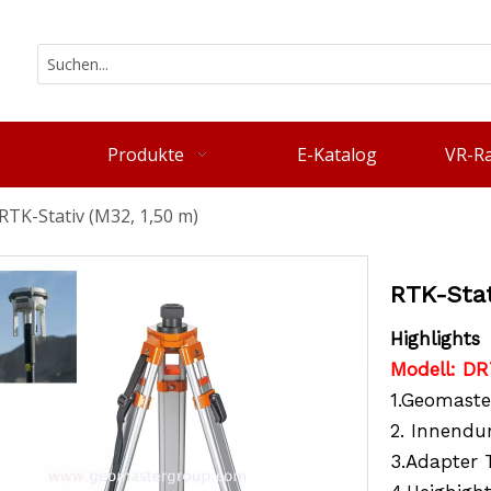
Produkte
E-Katalog
VR-R
RTK-Stativ (M32, 1,50 m)
RTK-Stat
Highlights
Modell: D
1.Geomaste
2. Innendu
3.Adapter T