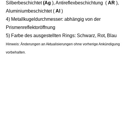
Silberbeschichtet
(Ag
),
Antireflexbeschichtung
(
AR
),
Aluminiumbeschichtet (
Al
)
4) Metallkugeldurchmesser: abhängig von der
Prismenreflektoröffnung
5)
Farbe des ausgestellten Rings: Schwarz, Rot, Blau
Hinweis: Änderungen an Aktualisierungen ohne vorherige Ankündigung
vorbehalten.
Vermessungsinstrument, Vermessungsausrüstung, Vermessungszubehör, mobiles
Kartierungssystem, mobile Kartierungsvermessung, LiDAR-Vermessung, SLAM-
Kartierungssystem, Fernvermessung, Geodaten, Geosysteme, Realitätserfassung, RTK,
SLAM-Vermessung, Mehrspurprisma, Mehrspur-Ziellaserscanner-Prismenkugel,
Laserprismakugel, Prismenkugel, Kugelprisma, Prismenreferenzkugel,
sphärisch montierter Retroreflektor (SMR), roter Ringreflektor (RRR), Laser-Tracker,
Schienenschuh, Schienenschuh, reflektierendes Kugelprisma, Paddelscanner-Ziel,
Laser-Tracker-Ziel, SLAM, SLAM LiDAR, LiDAR SLAM, SLAM-Scanning, SLAM-Scanner,
SLAM-Mapping, SLAM Moble Mapping, SLAM-Roboter, GeoSLAM, GoSLAM, SLAM-