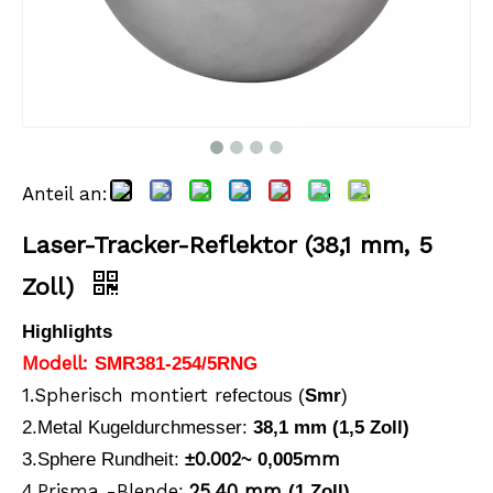
Anteil an:
Laser-Tracker-Reflektor (38,1 mm, 5 Zoll)
Magnetisches Driftnest
Laser-Tracker-Reflektor (38,1 mm, 5
Zoll)
Highlights
Modell:
SMR381-254/5RNG
1.Spherisch montiert re
fectous (
Smr
)
2.Metal
Kugeldurchmesser:
38,1 mm (1,5 Zoll)
0.0
2
mm
3.Sphere Rundheit:
±
0
~ 0,005
Prisma -Blende
25,40 mm
4
.
:
(1 Zoll)