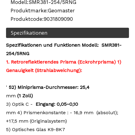
Modell:
SMR381-254/5RNG
Produktmarke:
Geomaster
Produktcode:
9031809090
Spezifikationen
Spezifikationen
und Funktionen
Modell:
SMR381-
254/5RNG
1. Retroreflektierendes Prisma (Eckrohrprisma)
1)
Genauigkeit (Strahlabweichung):
'
5
2) Miniprisma-Durchmesser: 25,4
mm
(1 Zoll)
3)
Optik
C
-
Eingang:
0,05~0,10
mm
4) Prismenkonstante
: -
16,9 mm
(absolut);
+17,5 mm (Originalsystem)
5)
Optisches Glas
K9-BK7