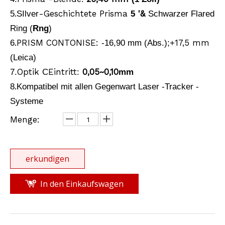
.
-Geschichtete Prisma
'&
5
S
Ilver
5
Schwarzer Flared
Laser-Tracker-Reflektor (38,1 mm, 5 Zoll, Nest)
Laser-Tracker-Reflektor (38,1 mm, 5 Zoll, Nest)
Ring (
Rng
)
.PRISM CONTONISE:
17,5 mm
6
-16,90 mm (Abs.);
+
(Leica)
Optik
Eintritt
0,05~0,10
7.
C
:
mm
.
8
Kompatibel mit allen Gegenwart
Laser -Tracker -
Systeme
Menge:
erkundigen
In den Einkaufswagen