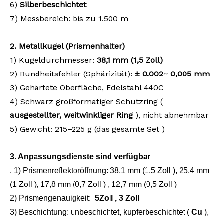
6)
Silberbeschichtet
7) Messbereich: bis zu
1.500 m
2.
Metallkugel (Prismenhalter)
1) Kugeldurchmesser:
38,1 mm (1,5 Zoll)
2) Rundheitsfehler (Sphärizität):
±
0.0
0
2
~ 0,005
mm
3) Gehärtete Oberfläche, Edelstahl 440C
4) Schwarz großformatiger Schutzring (
ausgestellter, weitwinkliger Ring
), nicht abnehmbar
5)
Gewicht:
215–225
g (das
gesamte Set
)
3.
Anpassungsdienste sind verfügbar
. 1) Prismenreflektoröffnung:
38,1 mm (1,5
Zoll
), 25,4 mm
(1
Zoll
),
17,8 mm (0,7
Zoll
)
, 12,7 mm (0,5
Zoll
)
2) Prismengenauigkeit:
5
Zoll
, 3
Zoll
3) Beschichtung: unbeschichtet, kupferbeschichtet (
Cu
),