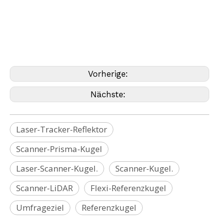
Laserscanner, SLAM-Drohne, SLAM-Roboter, TBM-Laser-Tracker, Drift Basis,
magnetischer Kantenhalter, magnetisches Driftnest, magnetischer Halter, magnetische
Basis, Kugelsondensitz
(Bernsten, Brunson, Faro, Geomax, GeoSLAM, Leica,
Metrologyworks, Nikon, Pentax, Riegl, Rothbucher, Sokkia, Specto, Stonex, Topcon,
Trimble, Zeb, Geomaster)
Vorherige:
Nächste:
Laser-Tracker-Reflektor
Scanner-Prisma-Kugel
Laser-Scanner-Kugel.
Scanner-Kugel.
Scanner-LiDAR
Flexi-Referenzkugel
Umfrageziel
Referenzkugel