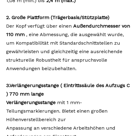
1,08 m (min.) bis
2,4 m (max.)
2. Große Plattform (Trägerbasis/Stützplatte)
Der Kopf verfügt über einen
Außendurchmesser von
110 mm
, eine Abmessung, die ausgewählt wurde,
um Kompatibilität mit Standardschnittstellen zu
gewährleisten und gleichzeitig eine ausreichende
strukturelle Robustheit für anspruchsvolle
Anwendungen beizubehalten.
3
.
Verlängerungsstange
(
Eintrittssäule
des
Aufzugs
C
) 770 mm
lange
Verlängerungsstange
mit 1 mm-
Teilungsmarkierungen. Bietet einen großen
Höhenverstellbereich zur
Anpassung an verschiedene Arbeitshöhen und