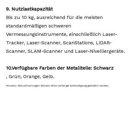
9. Nutzlastkapazität
Bis zu 10 kg, ausreichend für die meisten
standardmäßigen schweren
Vermessungsinstrumente, einschließlich Laser-
Tracker, Laser-Scanner, ScanStations, LiDAR-
Scanner, SLAM-Scanner und Laser-Nivelliergeräte.
10
.
Verfügbare
Farben
der Metallteile:
Schwarz
, Grün, Orange, Gelb.
Hinweis: Aktualisierungen können ohne vorherige Ankündigung geändert werden.
RTK-Stange,
RTK-Stativ, DRTK3-Stange, DRTK3-Stativ. DRTK2-Stange, DRTK2-Stativ.
Vermessungsinstrument, Vermessungsausrüstung, Vermessungszubehör, mobiles
Kartierungssystem, mobile Kartierungsvermessung, LiDAR-Vermessung, SLAM-
Geodaten, SLAM-
Kartierungssystem, Fernvermessung,
Vermessung, Geosysteme,